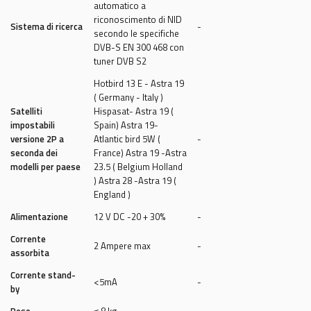
Energy Calculator
automatico a
riconoscimento di NID
Sistema di ricerca
-
secondo le specifiche
Log in
DVB-S EN 300 468 con
tuner DVB S2
Hotbird 13 E - Astra 19
( Germany - Italy )
Satelliti
Hispasat- Astra 19 (
impostabili
Spain) Astra 19-
versione 2P a
Atlantic bird 5W (
-
seconda dei
France) Astra 19 -Astra
modelli per paese
23.5 ( Belgium Holland
) Astra 28 -Astra 19 (
England )
Alimentazione
12 V DC -20 + 30%
-
Corrente
2 Ampere max
-
assorbita
Corrente stand-
<5mA
-
by