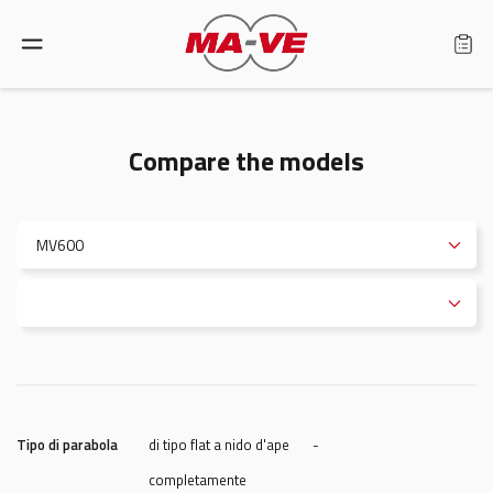
Language: English
Compare the models
Home
Products
Find a retailer
About us
Support
Tipo di parabola
di tipo flat a nido d'ape
-
completamente