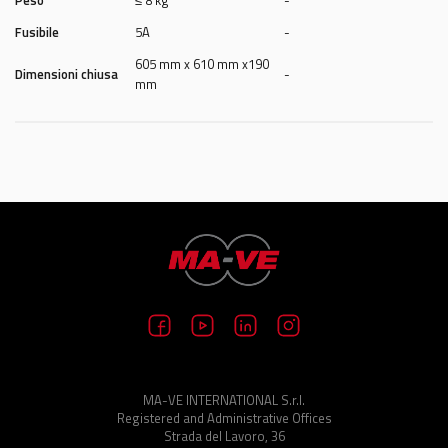
Peso
≤ 8 kg
-
Fusibile
5A
-
605 mm x 610 mm x190
Dimensioni chiusa
-
mm
MA-VE INTERNATIONAL S.r.l.
Registered and Administrative Offices
Strada del Lavoro, 36